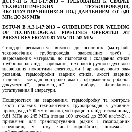
ДСТУ-Н Б А.3.1-17:2013 – ТРЕБОВАНИЯ К СВАРКЕ
ТЕХНОЛОГИЧЕСКИХ ТРУБОПРОВОДОВ,
ЭКСПЛУАТИРУЮЩИХСЯ ПОД ДАВЛЕНИЕМ ОТ 9,81
МПа ДО 245 МПа
DSTU-N B A.3.1-17:2013 – GUIDELINES FOR WELDING
OF TECHNOLOGICAL PIPELINES OPERATED AT
PRESSURES FROM 9.81 MPa TO 245 MPa
Стандарт регламентує вимоги до основних (матеріалів
технологічних трубопроводів, зварюваних труб) і
зварювальних матеріалів, до підготовки і складання стиків
трубопроводів під зварювання, технології ручного дугового
зварювання покритими електродами і аргонодугового зва­
рювання, термообробки зварних стиків, якості зварних
з’єднань і методів контролю якості, офор­мленню робочої
документації, рекомендації з вибору відповідного
устаткування й апаратури.
Поширюється на зварювання, термообробку та контроль
якості сталевих тех­нологічних трубопроводів з умовним
проходом до 500 мм включно, які працюють під тиском понад
9,81 МПа до 245 МПа (понад 100 кгс/см2 до 2500 кгс/см2), і
призначені для транспортування рідких і газоподібних
середовищ, у тому числі корозійних, пожежо- і
вибухонебезпечних.