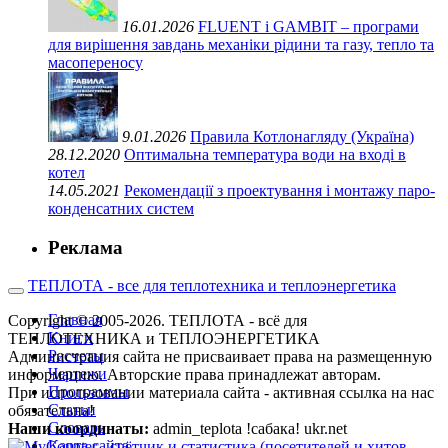
16.01.2026
FLUENT і GAMBIT – програми
для вирішення завдань механіки рідини та газу, тепло та
масопереносу
9.01.2026
Правила Котлонагляду (Україна)
28.12.2020
Оптимальна температура води на вході в
котел
14.05.2021
Рекомендації з проектування і монтажу паро-
конденсатних систем
Реклама
ТЕПЛОТА - все для теплотехника и теплоэнергетика
Главная
Copyright © 2005-2026. ТЕПЛОТА - всё для
Книги
ТЕПЛОТЕХНИКА и ТЕПЛОЭНЕРГЕТИКА
Расчеты
Администрация сайта не присваивает права на размещенную
Чертежи
информацию. Авторские права принадлежат авторам.
Программы
При использовании материала сайта - активная ссылка на нас
Статьи
обязательна!
Словарь
Наши координаты:
admin_teplota !сабака! ukr.net
Карта сайта