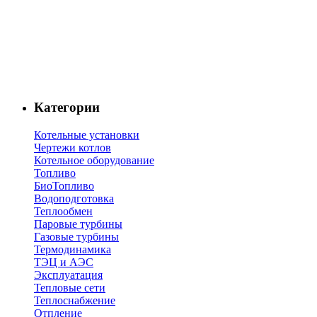
Категории
Котельные установки
Чертежи котлов
Котельное оборудование
Топливо
БиоТопливо
Водоподготовка
Теплообмен
Паровые турбины
Газовые турбины
Термодинамика
ТЭЦ и АЭС
Эксплуатация
Тепловые сети
Теплоснабжение
Отпление