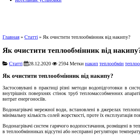
Главная
»
Cтатті
» Як очистити теплообмінник від накипу?
Як очистити теплообмінник від накипу
Cтатті
28.12.2020
2594
Метки
накип
теплообмін
тепло
Як очистити теплообмінник від накипу?
Застосовувані в практиці різні методи водопідготовки в сис
внутрішніх поверхнях стінок труб тепломассобменних апаратів
витрат енергоносіїв.
Водонагрівачі мережної води, встановлені в джерелах теплопо
мінімальну кількість солей жорсткості, проте їх експлуатація п
Водонагрівачі систем гарячого водопостачання, розміщені в т
в теплообмінниках відсутні або несправні регулятори температу