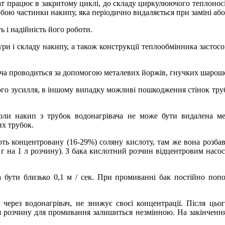
т працює в закритому циклі, до складу циркулюючого теплоносі
обою частинки накипу, яка періодично видаляється при заміні або
 і надійність його роботи.
тури і складу накипу, а також конструкції теплообмінника заст
ча проводиться за допомогою металевих йоржів, гнучких шарошо
ого зусилля, в іншому випадку можливі пошкодження стінок тру
коли накип з трубок водонагрівача не може бути видалена ме
их трубок.
ють концентровану (16-29%) соляну кислоту, там же вона розбав
1 г на 1 л розчину). З бака кислотний розчин відцентровим насо
 бути близько 0,1 м / сек. При промиванні бак постійно поп
через водонагрівач, не знижує своєї концентрації. Після цьо
ія розчину для промивання залишиться незмінною. На закінчен