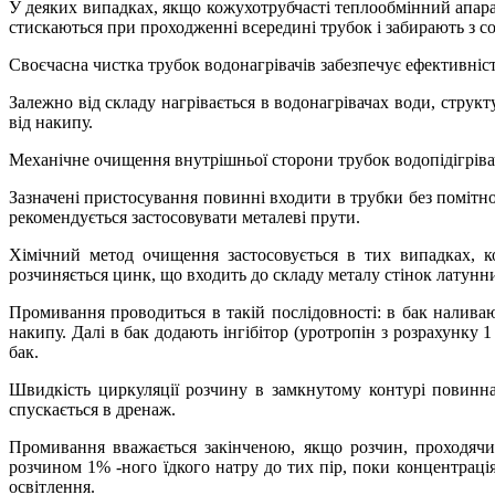
У деяких випадках, якщо кожухотрубчасті теплообмінний апара
стискаються при проходженні всередині трубок і забирають з с
Своєчасна чистка трубок водонагрівачів забезпечує ефективність
Залежно від складу нагрівається в водонагрівачах води, струк
від накипу.
Механічне очищення внутрішньої сторони трубок водопідігріва
Зазначені пристосування повинні входити в трубки без помітн
рекомендується застосовувати металеві прути.
Хімічний метод очищення застосовується в тих випадках, 
розчиняється цинк, що входить до складу металу стінок латунн
Промивання проводиться в такій послідовності: в бак налива
накипу. Далі в бак додають інгібітор (уротропін з розрахунку 
бак.
Швидкість циркуляції розчину в замкнутому контурі повинна
спускається в дренаж.
Промивання вважається закінченою, якщо розчин, проходячи 
розчином 1% -ного їдкого натру до тих пір, поки концентрац
освітлення.