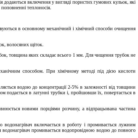
я додаються включення у вигляді пористих гумових кульок, які
 поповненні теплоносія.
осовуються в основному механічний і хімічний способи очищення
к, волосяних щіток.
бок, товщина яких складає всього 1 мм. Для чищення трубок не
ханічним способом. При хімічному методі під дією кислоти
ляється водою до концентрації 2-5% в залежності від товщини
сом подається в латунні трубки і, пройшовши їх, повертається в
овнюється новими порціями розчину, а відпрацьована частина
го водонагрівач включається в роботу і промивається лужним
ня водонагрівач промивається водопровідною водою до повного