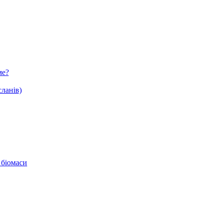
ме?
ланів)
 біомаси