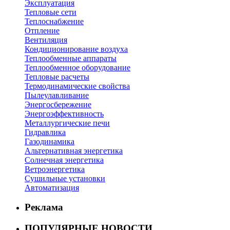
Эксплуатация
Тепловые сети
Теплоснабжение
Отпление
Вентиляция
Кондиционирование воздуха
Теплообменные аппараты
Теплообменное оборудование
Тепловые расчеты
Термодинамические свойства
Пылеулавливание
Энергосбережение
Энергоэффективность
Металлургические печи
Гидравлика
Газодинамика
Альтернативная энергетика
Солнечная энергетика
Ветроэнергетика
Сушильные установки
Автоматизация
Реклама
ПОПУЛЯРНЫЕ НОВОСТИ