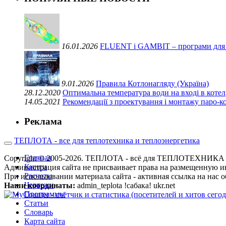
16.01.2026
FLUENT і GAMBIT – програми для ви
9.01.2026
Правила Котлонагляду (Україна)
28.12.2020
Оптимальна температура води на вході в котел
14.05.2021
Рекомендації з проектування і монтажу паро-
Реклама
ТЕПЛОТА - все для теплотехника и теплоэнергетика
Главная
Copyright © 2005-2026. ТЕПЛОТА - всё для ТЕПЛОТЕХН
Книги
Администрация сайта не присваивает права на размещенную и
Расчеты
При использовании материала сайта - активная ссылка на нас о
Чертежи
Наши координаты:
admin_teplota !сабака! ukr.net
Программы
Статьи
Словарь
Карта сайта