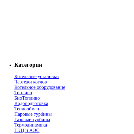
Категории
Котельные установки
Чертежи котлов
Котельное оборудование
Топливо
БиоТопливо
Водоподготовка
Теплообмен
Паровые турбины
Газовые турбины
Термодинамика
ТЭЦ и АЭС