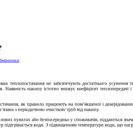
?
обмінники
темах теплопостачання не забезпечують достатнього усунення 
. Наявність накипу істотно знижує коефіцієнт теплопередачі і
стачання, як правило працюють на пом’якшеної і деаерідованной
ов’язана з періодичною очисткою труб від накипу.
еплових пунктах або безпосередньо у споживачів, піддаються зна
р підігрівається води. З підвищенням температури води, що нагр