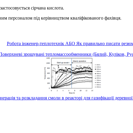
астосовується сірчана кислота.
им персоналом під керівництвом кваліфікованого фахівця.
Робота інженер-теплотехнік АБО Як правильно писати резю
Поверхневі зрошувані тепломассообменники (Бялий, Куліков, Рус
нерація та розкладання смоли в реакторі для газифікації деревної