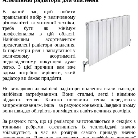
В даний час, щоб зробити
правильний вибір у величезному
різноманітті кліматичної техніки,
треба бути як мінімум
професіоналом в цій області.
Найбільшим асортиментом
представлені радіатори опалення.
Їх параметри різні і заплутатися у
величезному асортименті
недосвідченому покупцеві дуже
легко. З цієї причини вам вже
вдома потрібно вирішити, який
радіатор ви бажає придбати.
Не випадково алюмінієві радіатори опалення стали сьогодні
найбільш затребуваними. Вони стильні, легкі і відмінно
віддають тепло. Близько половини тепла передається
випромінюванням, інша – за рахунок конвекції. Завдяки цьому
вони швидко обігріють приміщення навіть великих розмірів.
За рахунок того, що ці радіатори виготовляються в секціях з
тонкими ребрами, ефективність їх тепловіддачі значно
збільшується, а час на розігрів самого приладу значно
скорочується. Важливо зауважити, що коефіцієнт теплової