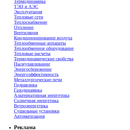
Термодинамика
ТЭЦ и АЭС
Эксплуатация
Тепловые сети
Теплоснабжение
Отпление
Вентиляция
Кондиционирование воздуха
Теплообменные аппараты
Теплообменное оборудование
Тепловые расчеты
Термодинамические свойства
Пылеулавливание
Энергосбережение
Энергоэффективность
Металлургические печи
Гидравлика
Газодинамика
Альтернативная энергетика
Солнечная энергетика
Ветроэнергетика
Сушильные установки
Автоматизация
Реклама