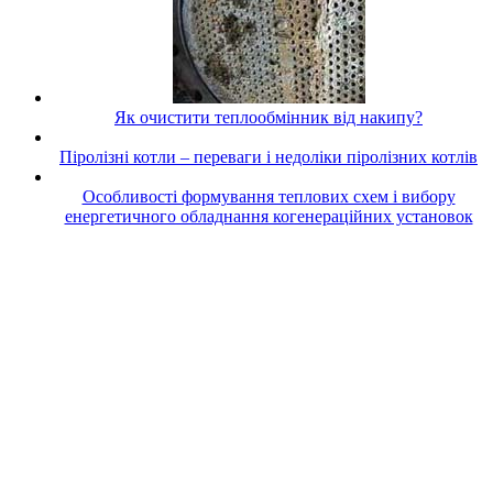
Як очистити теплообмінник від накипу?
Піролізні котли – переваги і недоліки піролізних котлів
Особливості формування теплових схем і вибору
енергетичного обладнання когенераційних установок