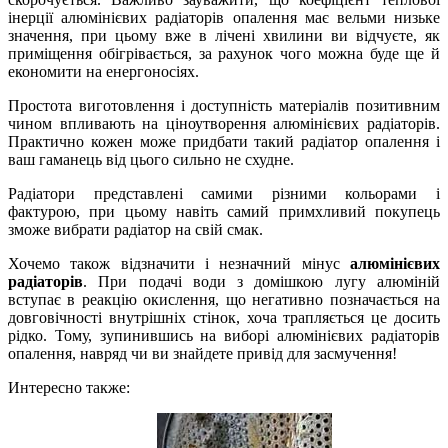
інерції алюмінієвих радіаторів опалення має вельми низьке
значення, при цьому вже в лічені хвилини ви відчуєте, як
приміщення обігрівається, за рахунок чого можна буде ще й
економити на енергоносіях.
Простота виготовлення і доступність матеріалів позитивним
чином впливають на ціноутворення алюмінієвих радіаторів.
Практично кожен може придбати такий радіатор опалення і
ваш гаманець від цього сильно не схудне.
Радіатори представлені самими різними кольорами і
фактурою, при цьому навіть самий примхливий покупець
зможе вибрати радіатор на свій смак.
Хочемо також відзначити і незначний мінус
алюмінієвих
радіаторів
. При подачі води з домішкою лугу алюміній
вступає в реакцію окислення, що негативно позначається на
довговічності внутрішніх стінок, хоча трапляється це досить
рідко. Тому, зупинившись на виборі алюмінієвих радіаторів
опалення, навряд чи ви знайдете привід для засмучення!
Интересно также: