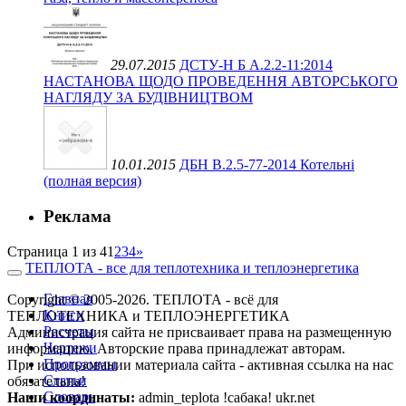
29.07.2015
ДСТУ-Н Б А.2.2-11:2014
НАСТАНОВА ЩОДО ПРОВЕДЕННЯ АВТОРСЬКОГО
НАГЛЯДУ ЗА БУДІВНИЦТВОМ
10.01.2015
ДБН В.2.5-77-2014 Котельні
(полная версия)
Реклама
Страница 1 из 4
1
2
3
4
»
ТЕПЛОТА - все для теплотехника и теплоэнергетика
Главная
Copyright © 2005-2026. ТЕПЛОТА - всё для
Книги
ТЕПЛОТЕХНИКА и ТЕПЛОЭНЕРГЕТИКА
Расчеты
Администрация сайта не присваивает права на размещенную
Чертежи
информацию. Авторские права принадлежат авторам.
Программы
При использовании материала сайта - активная ссылка на нас
Статьи
обязательна!
Словарь
Наши координаты:
admin_teplota !сабака! ukr.net