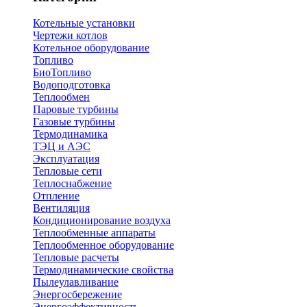
Котельные установки
Чертежи котлов
Котельное оборудование
Топливо
БиоТопливо
Водоподготовка
Теплообмен
Паровые турбины
Газовые турбины
Термодинамика
ТЭЦ и АЭС
Эксплуатация
Тепловые сети
Теплоснабжение
Отпление
Вентиляция
Кондиционирование воздуха
Теплообменные аппараты
Теплообменное оборудование
Тепловые расчеты
Термодинамические свойства
Пылеулавливание
Энергосбережение
Энергоэффективность