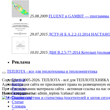
25.08.2009
FLUENT и GAMBIT — программы для 
29.07.2015
ДСТУ-Н Б А.2.2-11:2014 НАС
10.01.2015
ДБН В.2.5-77-2014 Котельні (полная
Реклама
ТЕПЛОТА - все для теплотехника и теплоэнергетика
Главная
Copyright © 2005-2026. ТЕПЛОТА - всё для ТЕПЛОТЕХН
Книги
Администрация сайта не присваивает права на размещенную и
Расчеты
При использовании материала сайта - активная ссылка на нас о
Чертежи
Наши координаты:
admin_teplota !сабака! ukr.net
Программы
Статьи
Словарь