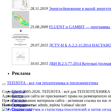
28.11.2019
Энергосбережение в малой энергети
25.08.2009
FLUENT и GAMBIT — программы для 
29.07.2015
ДСТУ-Н Б А.2.2-11:2014 НАС
10.01.2015
ДБН В.2.5-77-2014 Котельні (полная
Реклама
ТЕПЛОТА - все для теплотехника и теплоэнергетика
Главная
Copyright © 2005-2026. ТЕПЛОТА - всё для ТЕПЛОТЕХН
Книги
Администрация сайта не присваивает права на размещенную и
Расчеты
При использовании материала сайта - активная ссылка на нас о
Чертежи
Наши координаты:
admin_teplota !сабака! ukr.net
Программы