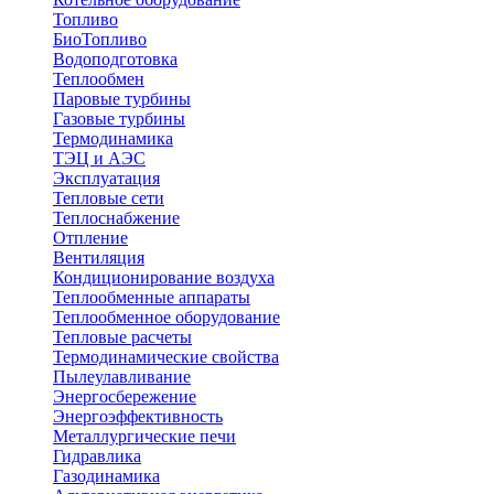
Топливо
БиоТопливо
Водоподготовка
Теплообмен
Паровые турбины
Газовые турбины
Термодинамика
ТЭЦ и АЭС
Эксплуатация
Тепловые сети
Теплоснабжение
Отпление
Вентиляция
Кондиционирование воздуха
Теплообменные аппараты
Теплообменное оборудование
Тепловые расчеты
Термодинамические свойства
Пылеулавливание
Энергосбережение
Энергоэффективность
Металлургические печи
Гидравлика
Газодинамика