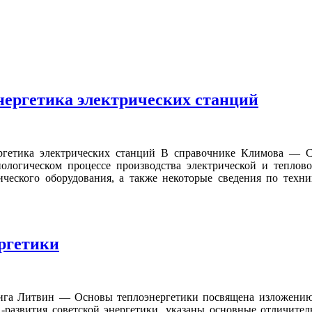
нергетика электрических станций
гетика электрических станций В справочнике Климова — Сп
ологическом процессе производства электрической и теплово
ического оборудования, а также некоторые сведения по техн
ргетики
га Литвин — Основы теплоэнергетики посвящена изложению 
-развития советской энергетики, указаны основные отличит