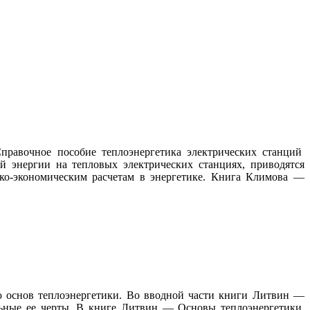
равочное пособие теплоэнергетика электрических станций
й энергии на тепловых электрических станциях, приводятся
ико-экономическим расчетам в энергетике. Книга Климова —
основ теплоэнергетики. Во вводной части книги Литвин —
ельные ее черты. В книге Литвин — Основы теплоэнергетики