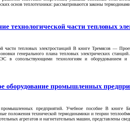
еских основ теплотехники: рассматриваются законы термодинамик
ие технологической части тепловых эл
й части тепловых электростанций В книге Тремясов — Проек
новки генерального плана тепловых электрических станций.
 ТЭС в сопольствующими технологиям и оборудованием и
е оборудование промышленных предприя
 промышленных предприятий. Учебное пособие В книге Б
ные положения технической термодинамики и теории теплообме
отельных агрегатов и нагнетательных машин, представлены сведе