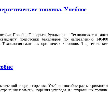
нергетические топлива. Учебное
пособие Пособие Григорьев, Рундыгин — Технология сжигания
у стандарту подготовки бакалавров по направлению 140400
 Технология сжигания органических топлив. Энергетические
собие
тической теории горения. Учебное пособие рассматриваются
странения пламени, горения углерода и натуральных топлив.