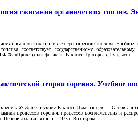
огия сжигания органических топлив. Э
ания органических топлив. Энергетические топлива. Учебное 
 топлива соответствует государственному образовательном
.Ф.08 «Прикладная физика». В книге Григорьев, Рундыгин —
.
ктической теории горения. Учебное по
орения. Учебное пособие В книге Померанцев — Основы прак
намики процессов горения, процессов воспламенения и распро
 Первое издание вышло в 1973 г. Во втором ...