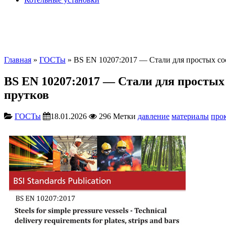
Главная
»
ГОСТы
» BS EN 10207:2017 — Стали для простых сос
BS EN 10207:2017 — Стали для простых 
прутков
ГОСТы
18.01.2026
296
Метки
давление
материалы
про