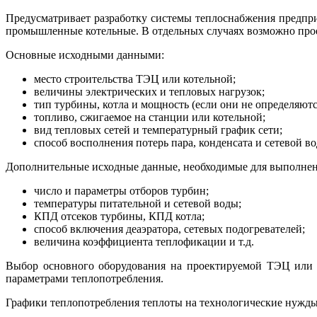
Предусматривает разработку системы теплоснабжения предпри
промышленные котельные. В отдельных случаях возможно проек
Основные исходными данными:
место строительства ТЭЦ или котельной;
величины электрических и тепловых нагрузок;
тип турбины, котла и мощность (если они не определяютс
топливо, сжигаемое на станции или котельной;
вид тепловых сетей и температурный график сети;
способ восполнения потерь пара, конденсата и сетевой в
Дополнительные исходные данные, необходимые для выполнени
число и параметры отборов турбин;
температуры питательной и сетевой воды;
КПД отсеков турбины, КПД котла;
способ включения деаэратора, сетевых подогревателей;
величина коэффициента теплофикации и т.д.
Выбор основного оборудования на проектируемой ТЭЦ или к
параметрами теплопотребления.
Графики теплопотребления теплоты на технологические нужды з