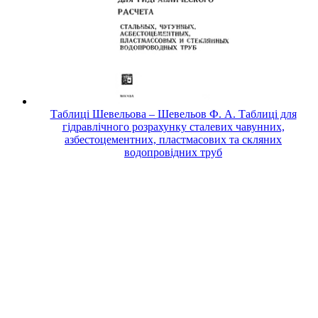
Таблиці Шевельова – Шевельов Ф. А. Таблиці для
гідравлічного розрахунку сталевих чавунних,
азбестоцементних, пластмасових та скляних
водопровідних труб