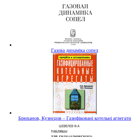
Газова динаміка сопел
Брюханов, Кузнєцов – Газифіковані котельні агрегати