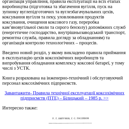
організація управління, правила експлуатації на всіх етапах
виробництва (підготовка та збагачення вугілля, пуск на
зупинку вуглепідготовчих та вуглезбагачувальних цехів,
коксування вугілля та пеку, уловлювання продуктів
коксування, очищення коксового газу, переробка
кам’яновугільної смоли та сирого бензолу) допоміжних служб
(енергетичне господарство, внутрішньозаводський транспорт,
ремонтна служба, правила догляду за обладнанням) та
організація контролю технологічних – процесів.
Введено новий розділ, у якому викладено правила приймання
в експлуатацію цехів коксохімічних виробництв та
випробування обладнання комплексу коксової батареї, у тому
числі з УСТК.
Книга розрахована на інженерно-технічний і обслуговуючий
персонал коксохімічних підприємств.
Завантажити- Правила технічної експлуатації коксохімічних
підприємств (ПТЕ) – Білицький – 1985 р. >>
Интересно также: