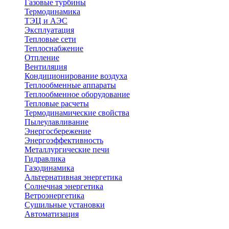
Газовые турбины
Термодинамика
ТЭЦ и АЭС
Эксплуатация
Тепловые сети
Теплоснабжение
Отпление
Вентиляция
Кондиционирование воздуха
Теплообменные аппараты
Теплообменное оборудование
Тепловые расчеты
Термодинамические свойства
Пылеулавливание
Энергосбережение
Энергоэффективность
Металлургические печи
Гидравлика
Газодинамика
Альтернативная энергетика
Солнечная энергетика
Ветроэнергетика
Сушильные установки
Автоматизация