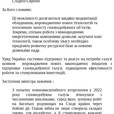
Східної Європи
За його словами:
Ці можливості досягаються завдяки модернізації
обладнання, впровадженню нових технологій та
посиленню захисту газовидобувних об’єктів.
Зокрема, спільна робота з міжнародними
енергетичними компаніями дозволяє залучати нові
технології, також особливу увагу необхідно
приділяти розвитку ресурсної бази за новими
ділянками надр.
Уряд України системно підтримує та реагує на потреби галузі
шляхом впровадження нових законодавчих ініціатив з
підтримки газовидобувної галузі, підвищення ефективності
роботи та стимулювання інвестицій.
Заступник міністра зазначив :
З початку повномасштабного вторгнення у 2022
році газовидобувна галузь зіткнулася з
численними викликами, серед яких зупинка робіт
на багатьох родовищах на Сході країни через
бойові дії. Однак війна не лише створила складні
умови для видобутку, а й стимулювала важливі