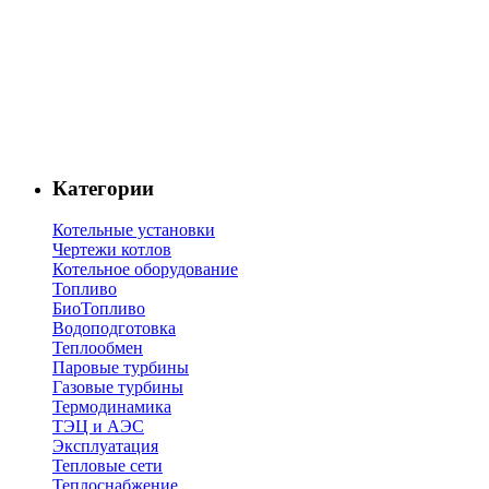
Категории
Котельные установки
Чертежи котлов
Котельное оборудование
Топливо
БиоТопливо
Водоподготовка
Теплообмен
Паровые турбины
Газовые турбины
Термодинамика
ТЭЦ и АЭС
Эксплуатация
Тепловые сети
Теплоснабжение